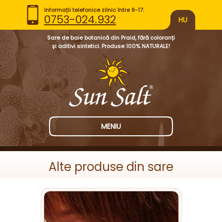
Informații telefonice zilnic între 9-17:
0753-024.932
HU
Sare de baie botanică din Praid, fără coloranți
și aditivi sintetici. Produse 100% NATURALE!
MENIU
Alte produse din sare