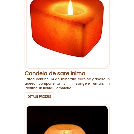
Candela de sare inima
Sarea contine 84 de minerale, care se gasesc in
aceea componenta si in sangele uman, in
lacrima, in lichidul amniotic.
DETALII PRODUS