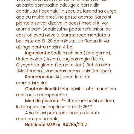
aceasta compozitie adauga o parte din
continutul flaconului in saculet, lasand sa curga
apa cu multa presiune peste acesta. Sarea si
plantele se vor dizolva in acest mod si iti vor
aroma baia. Saculetul se poate refolosi ori de
cate ori aveti nevoie. Durata recomandata a
baii este de 15-20 de minute. Un flacon iti va
ajunge pentru maxim 4 bai.
Ingrediente:
Sodium chlorid (sare gema),
Urtica dioica (Urzica), Juglans regia (Nuc),
Glycyrrhiza glabra (Lemn-dulce), Betula alba
(Mesteacan), Juniperus communis (Ienupar).
Recomandari:
Adjuvant in dieta
reumatismului.
Contraindicatii:
Hipersensibilitate la una sau
mai multe componente.
Mod de pastrare:
Ferit de lumina si caldura,
la temperaturi cuprinse intre 0-25°C.
A se folosi preferabil inainte de data
marcata pe ambalaj.
Notificare MSP nr. 64785/2012.