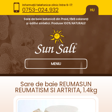
Informații telefonice zilnic între 9-17:
0753-024.932
HU
Sare de baie botanică din Praid, fără coloranți
și aditivi sintetici. Produse 100% NATURALE!
MENIU
Sare de baie REUMASUN
REUMATISM SI ARTRITA, 1.4kg